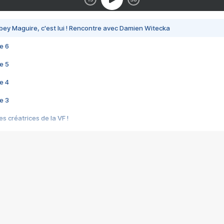
bey Maguire, c'est lui ! Rencontre avec Damien Witecka
e 6
e 5
e 4
e 3
s créatrices de la VF !
e 2
e 1
e Mektoub My Love arrive enfin ! Rencontre avec Shaïn Boumedine et Sal
i : après Toni en famille
elle réalise le bouleversant Dites lui que je l'aime