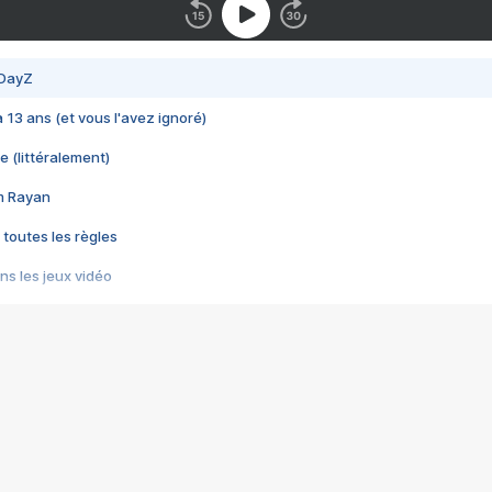
 DayZ
 a 13 ans (et vous l'avez ignoré)
e (littéralement)
im Rayan
 toutes les règles
s les jeux vidéo
us choquant de Rockstar ? - Le scandale BULLY
e plus moche de Steam
du RÊVE tourne au CAUCHEMAR
pendant 8 heures
it… à tort