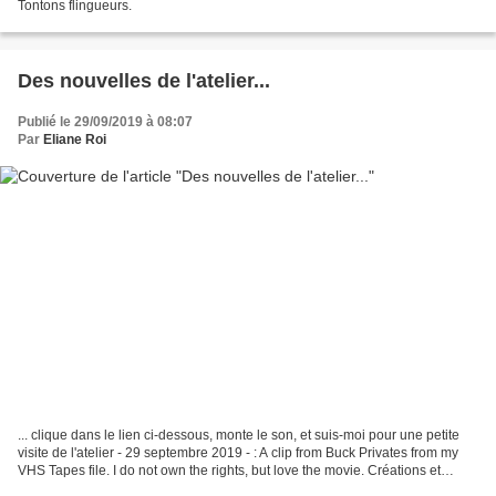
Tontons flingueurs.
Des nouvelles de l'atelier...
Publié le 29/09/2019 à 08:07
Par
Eliane Roi
... clique dans le lien ci-dessous, monte le son, et suis-moi pour une petite
visite de l'atelier - 29 septembre 2019 - : A clip from Buck Privates from my
VHS Tapes file. I do not own the rights, but love the movie. Créations et
dessins éliane roi.