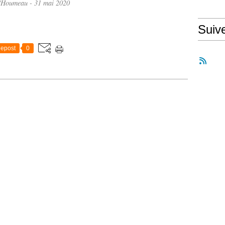
'Houmeau - 31 mai 2020
Suiv
epost
0