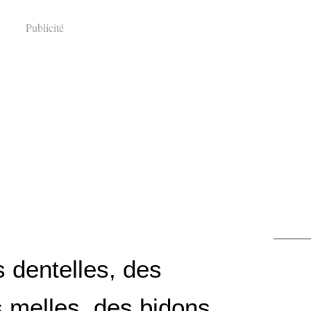
Publicité
 dentelles, des
 melles, des bidons