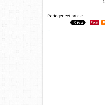
L
Partager cet article
R
…