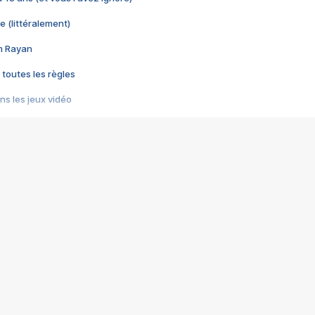
e (littéralement)
im Rayan
 toutes les règles
s les jeux vidéo
us choquant de Rockstar ? - Le scandale BULLY
e plus moche de Steam
du RÊVE tourne au CAUCHEMAR
pendant 8 heures
it… à tort
umiliés par un jeu vidéo
ire - Final Fantasy 8
ti un empire - Age of Empires