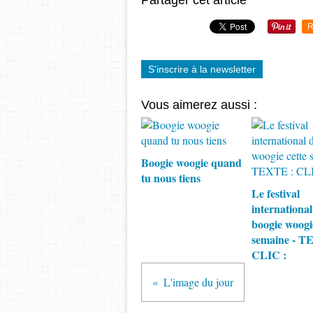
Partager cet article
R
S'inscrire à la newsletter
Vous aimerez aussi :
Boogie woogie quand
tu nous tiens
Le festival
international
boogie woogie
semaine - T
CLIC :
L'image du jour