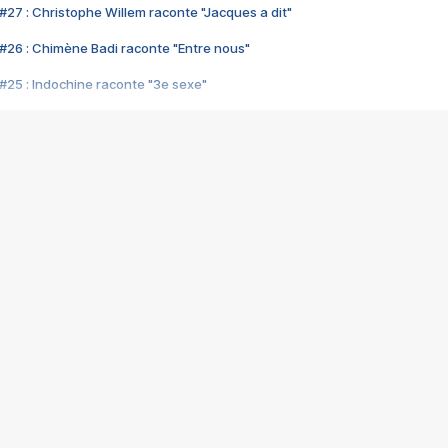
#27 : Christophe Willem raconte "Jacques a dit"
#26 : Chimène Badi raconte "Entre nous"
#25 : Indochine raconte "3e sexe"
#24 : Zaho raconte "C'est chelou"
#23 : Patrick Bruel raconte "Au café des délices"
#22 : Kyo raconte "Le chemin"
#21 : Nolwenn Leroy raconte "Cassé"
#20 : Patrick Hernandez raconte "Born to be alive"
#19 : Lorie raconte "Près de moi"
#18 : Michael Jones raconte "A nos actes manqués" (avec Jean-Jacque
#17 : Khaled raconte "Aïcha"
#16 : Corneille raconte "Parce qu'on vient de loin"
#15 : Indochine raconte "L'aventurier"