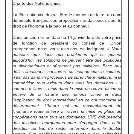
Charte des Nations unies.
La fête nationale devrait être le moment de faire, au nom
du peuple français, des propositions audacieuses pour le
droit de l'homme à la paix et au bonheur.
Dans un courrier en date du 14 janvier lors de votre prise
de fonction de président du conseil de l’Union
européenne nous vous alertions en indiquant
« Nous
pensons que, face aux problèmes qui se posent
aujourd'hui, les solutions ne peuvent être que politiques
et diplomatiques et sûrement pas militaires. Face aux
défis climatiques, sanitaires, ou économique la solution,
n’est pas dans un processus de surenchère militaire, ni la
compétition tous azimuts dans tous les domaines - y
compris militaire - mais dans la mise en œuvre pleine et
entière de la Charte des nations Unies et dans
l’application du droit international en ce qui concerne le
désarmement. L'heure est au rassemblement de
l'humanité toute entière à travers la mise en place de
coopérations dans tous les domaines. L’UE doit prendre
des initiatives marquantes pour s’engager dans cette
direction au lieu de rester enfermée dans le double