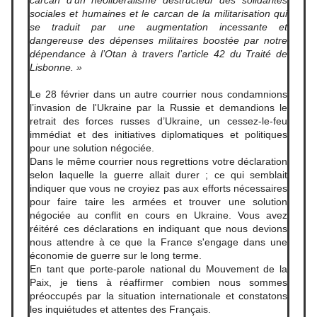
carcan d’un néolibéralisme destructeur des solidarités
sociales et humaines et le carcan de la militarisation qui
se traduit par une augmentation incessante et
dangereuse des dépenses militaires boostée par notre
dépendance à l’Otan à travers l’article 42 du Traité de
Lisbonne. »
Le 28 février dans un autre courrier nous condamnions
l’invasion de l'Ukraine par la Russie et demandions le
retrait des forces russes d’Ukraine, un cessez-le-feu
immédiat et des initiatives diplomatiques et politiques
pour une solution négociée.
Dans le même courrier nous regrettions votre déclaration
selon laquelle la guerre allait durer ; ce qui semblait
indiquer que vous ne croyiez pas aux efforts nécessaires
pour faire taire les armées et trouver une solution
négociée au conflit en cours en Ukraine. Vous avez
réitéré ces déclarations en indiquant que nous devions
nous attendre à ce que la France s'engage dans une
économie de guerre sur le long terme.
En tant que porte-parole national du Mouvement de la
Paix, je tiens à réaffirmer combien nous sommes
préoccupés par la situation internationale et constatons
les inquiétudes et attentes des Français.