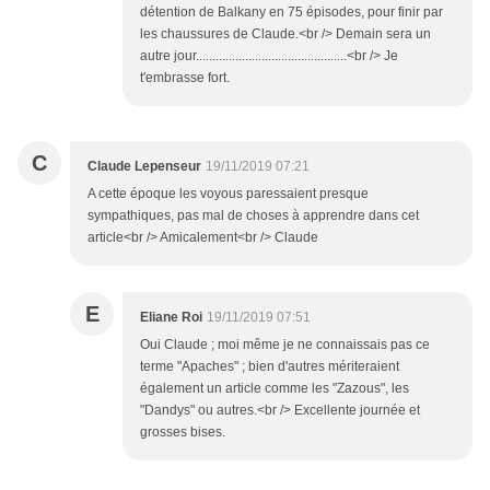
détention de Balkany en 75 épisodes, pour finir par
les chaussures de Claude.<br /> Demain sera un
autre jour..............................................<br /> Je
t'embrasse fort.
C
Claude Lepenseur
19/11/2019 07:21
A cette époque les voyous paressaient presque
sympathiques, pas mal de choses à apprendre dans cet
article<br /> Amicalement<br /> Claude
E
Eliane Roi
19/11/2019 07:51
Oui Claude ; moi même je ne connaissais pas ce
terme "Apaches" ; bien d'autres mériteraient
également un article comme les "Zazous", les
"Dandys" ou autres.<br /> Excellente journée et
grosses bises.