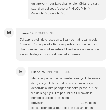
guitare vont nous faire chanter bientôt dans le car ;
sauf si on est sous l'eau.<br /> GLOUP<br />
Gloup<br /> gloup<br /> g
M
manou
19/11/2019 08:38
J'ai appris plein de choses en te lisant ce matin, car tu vois
j'ignorai qu'on appelait à Paris les petits voyous ainsi...Tes
photos anciennes sont superbes !! Une belle ambiance pour
ton article du jour. bisous et une belle journée
E
Eliane Roi
19/11/2019 15:08
Merci ma poule. J'aime bien le rétro (ça, tu le savais
déjà) et il y a tellement de choses à raconter, à
découvrir, à faire partager, sur notre passé, qu'une
vie de blog n'y suffira pas.<br /> Si tu savais le
nombre d'articles que j'ai en
prévision..................................................Ca va de la
construction de la Tour Eiffel en passant par la