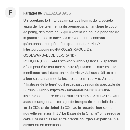
F
Farfadet 86
19/11/2019 09:36
Un reportage fort intéressant sur ces honnis de la société
,épris de liberté ennemis du bourgeois, aimant faire le coup
de poing, des marginaux qui vivent la vie pour le panache de
la gouaille et de la force. Ca m'évoque une chanson
qu'entonnait mon père : "Le grand rouquin :<br />
https://greatsong.net/PAROLES-RAOUL-DE-
GODEWARSVELDE,LE-GRAND-
ROUQUIN,100315990.html<br /> <br /> Quant aux apaches
c'était peut-être leur faire sinistre réputation... d'ailleurs tu le
mentionne aussi dans ton article.<br /> J'ai aussi fait un billet
à leur sujet à partir de la lecture du roman de Eric Vuillard
:"Tristesse de la terre" où il est aussi question du spectacle de
Buffalo-Bill<br /> http://www.mirebalais.net/2016/03/lire-
tristesse-de-la-terre-de-eric-vuillard.html<br /> <br /> Pouvant
aussi se ranger dans ce sujet de franges de la société de la
fin du XIXe et du début du XXe, as-tu regardé, hier soir la
nouvelle série sur TF1 :" Le Bazar de la Charité" on y retrouve
cette lutte des classes entre grands bourgeois et petit peuple
ouvrier ou en rebellions...