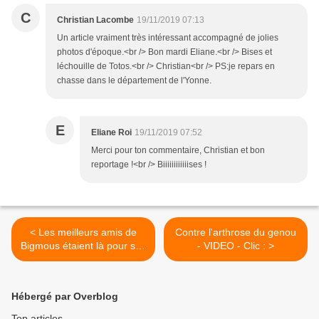
C
Christian Lacombe
19/11/2019 07:13
Un article vraiment très intéressant accompagné de jolies
photos d'époque.<br /> Bon mardi Eliane.<br /> Bises et
léchouille de Totos.<br /> Christian<br /> PS:je repars en
chasse dans le département de l'Yonne.
E
Eliane Roi
19/11/2019 07:52
Merci pour ton commentaire, Christian et bon
reportage !<br /> Biiiiiiiiiiiises !
< Les meilleurs amis de
Contre l'arthrose du genou
Bigmous étaient là pour son
- VIDEO - Clic : >
anniversaire ; en voici
quelques uns :
Hébergé par Overblog
Top articles