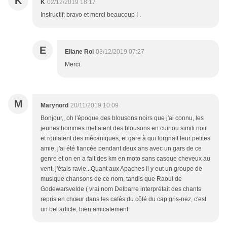
K
K
02/12/2019 18:17
Instructif; bravo et merci beaucoup ! .
E
Eliane Roi
03/12/2019 07:27
Merci.
M
Marynord
20/11/2019 10:09
Bonjour,, oh l'époque des blousons noirs que j'ai connu, les
jeunes hommes mettaient des blousons en cuir ou simili noir
et roulaient des mécaniques, et gare à qui lorgnait leur petites
amie, j'ai été fiancée pendant deux ans avec un gars de ce
genre et on en a fait des km en moto sans casque cheveux au
vent, j'étais ravie...Quant aux Apaches il y eut un groupe de
musique chansons de ce nom, tandis que Raoul de
Godewarsvelde ( vrai nom Delbarre interprétait des chants
repris en chœur dans les cafés du côté du cap gris-nez, c'est
un bel article, bien amicalement