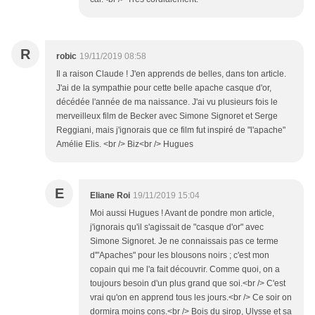
R
robic
19/11/2019 08:58
Il a raison Claude ! J'en apprends de belles, dans ton article.
J'ai de la sympathie pour cette belle apache casque d'or,
décédée l'année de ma naissance. J'ai vu plusieurs fois le
merveilleux film de Becker avec Simone Signoret et Serge
Reggiani, mais j'ignorais que ce film fut inspiré de "l'apache"
Amélie Elis. <br /> Biz<br /> Hugues
E
Eliane Roi
19/11/2019 15:04
Moi aussi Hugues ! Avant de pondre mon article,
j'ignorais qu'il s'agissait de "casque d'or" avec
Simone Signoret. Je ne connaissais pas ce terme
d'"Apaches" pour les blousons noirs ; c'est mon
copain qui me l'a fait découvrir. Comme quoi, on a
toujours besoin d'un plus grand que soi.<br /> C'est
vrai qu'on en apprend tous les jours.<br /> Ce soir on
dormira moins cons.<br /> Bois du sirop, Ulysse et sa