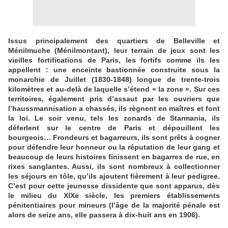
Issus principalement des quartiers de Belleville et
Ménilmuche (Ménilmontant), leur terrain de jeux sont les
vieilles fortifications de Paris, les fortifs comme ils les
appellent : une enceinte bastionnée construite sous la
monarchie de Juillet (1830-1848) longue de trente-trois
kilomètres et au-delà de laquelle s’étend « la zone ». Sur ces
territoires, également pris d’assaut par les ouvriers que
l’haussmannisation a chassés, ils règnent en maîtres et font
la loi. Le soir venu, tels les zonards de Starmania, ils
déferlent sur le centre de Paris et dépouillent les
bourgeois… Frondeurs et bagarreurs, ils sont prêts à cogner
pour défendre leur honneur ou la réputation de leur gang et
beaucoup de leurs histoires finissent en bagarres de rue, en
rixes sanglantes. Aussi, ils sont nombreux à collectionner
les séjours en tôle, qu’ils ajoutent fièrement à leur pedigree.
C’est pour cette jeunesse dissidente que sont apparus, dès
le milieu du XIXe siècle, les premiers établissements
pénitentiaires pour mineurs (l’âge de la majorité pénale est
alors de seize ans, elle passera à dix-huit ans en 1906).