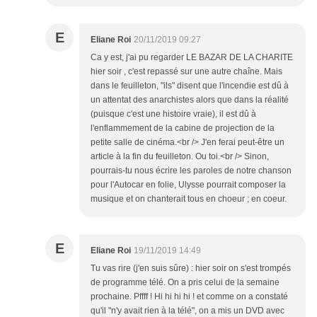
E
Eliane Roi
20/11/2019 09:27
Ca y est, j'ai pu regarder LE BAZAR DE LA CHARITE
hier soir , c'est repassé sur une autre chaîne. Mais
dans le feuilleton, "ils" disent que l'incendie est dû à
un attentat des anarchistes alors que dans la réalité
(puisque c'est une histoire vraie), il est dû à
l'enflammement de la cabine de projection de la
petite salle de cinéma.<br /> J'en ferai peut-être un
article à la fin du feuilleton. Ou toi.<br /> Sinon,
pourrais-tu nous écrire les paroles de notre chanson
pour l'Autocar en folie, Ulysse pourrait composer la
musique et on chanterait tous en choeur ; en coeur.
E
Eliane Roi
19/11/2019 14:49
Tu vas rire (j'en suis sûre) : hier soir on s'est trompés
de programme télé. On a pris celui de la semaine
prochaine. Pffff ! Hi hi hi hi ! et comme on a constaté
qu'il "n'y avait rien à la télé", on a mis un DVD avec