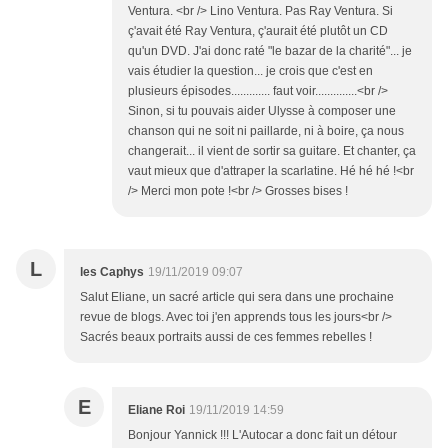
Ventura. <br /> Lino Ventura. Pas Ray Ventura. Si
ç'avait été Ray Ventura, ç'aurait été plutôt un CD
qu'un DVD. J'ai donc raté "le bazar de la charité"... je
vais étudier la question... je crois que c'est en
plusieurs épisodes............. faut voir..............<br />
Sinon, si tu pouvais aider Ulysse à composer une
chanson qui ne soit ni paillarde, ni à boire, ça nous
changerait... il vient de sortir sa guitare. Et chanter, ça
vaut mieux que d'attraper la scarlatine. Hé hé hé !<br
/> Merci mon pote !<br /> Grosses bises !
L
les Caphys
19/11/2019 09:07
Salut Eliane, un sacré article qui sera dans une prochaine
revue de blogs. Avec toi j'en apprends tous les jours<br />
Sacrés beaux portraits aussi de ces femmes rebelles !
E
Eliane Roi
19/11/2019 14:59
Bonjour Yannick !!! L'Autocar a donc fait un détour