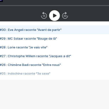
#30 : Eve Angeli raconte "Avant de partir"
#29 : MC Solaar raconte "Bouge de là"
28 : Lorie raconte "Je vais vite"
#27 : Christophe Willem raconte "Jacques a dit"
#26 : Chimène Badi raconte "Entre nous"
#25 : Indochine raconte "3e sexe"
#24 : Zaho raconte "C'est chelou"
#23 : Patrick Bruel raconte "Au café des délices"
#22 : Kyo raconte "Le chemin"
#21 : Nolwenn Leroy raconte "Cassé"