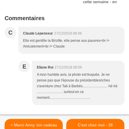
Commentaires
C
Claude Lepenseur
27/12/2018 08:49
Elle est gentille la Brizitte, elle pense aux pauvres<br />
Amicalement<br /> Claude
E
Eliane Roi
27/12/2018 08:56
A mon humble avis, la photo est truquée. Je ne
pense pas que l'épouse du présidentdesriches
s'aventure chez Tati à Barbès............................. hé hé
.............................. surtout en ce
moment...............................................
< Merci Anny, ton cadeau
C'est chez moi - 26